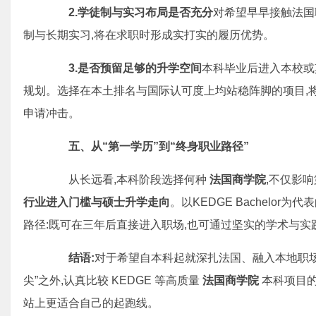
2.学徒制与实习布局是否充分
对希望早早接触法国
制与长期实习,将在求职时形成实打实的履历优势。
3.是否预留足够的升学空间
本科毕业后进入本校
规划。选择在本土排名与国际认可度上均站稳阵脚的项目,将有
申请冲击。
五、从
“
第一学历
”
到
“
终身职业路径
”
从长远看,本科阶段选择何种
法国商学院
,不仅影
行业进入门槛与硕士升学走向
。以KEDGE Bachelo
路径:既可在三年后直接进入职场,也可通过坚实的学术与实
结语:
对于希望自本科起就深扎法国、融入本地职场与
尖”之外,认真比较 KEDGE 等高质量
法国商学院
本科项目的
站上更适合自己的起跑线。