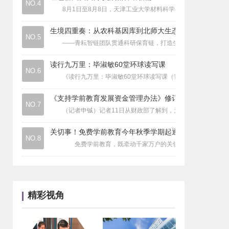
NO.4
8月1日至8月8日，天津工业大学材料科学与工程学院“材韵启航
高校科技
|
信阳师范大学信阳理工学院“青春赋农”
高校科技
|
河南漯河郾城三中毕业生向任课教师敬赠
生境四重奏：从农科基因库到北师大生态
高校科技
NO.5
|
农业大学校长孙其信为毕业生拨穗“冲上
——青耘智链团队贯通科研保育链，打造生物多样性保护“校地协
读行九万里：毕淑敏60堂环球读写课
NO.6
《读行九万里：毕淑敏60堂环球读写课（青少版）》由东方出版
《支持学前教育发展资金管理办法》修订
NO.7
（记者申铖）记者11日从财政部了解到，为规范和加强支持学
关切事！免费学前教育今年秋季学期起逐
NO.8
免费学前教育，既牵动千家万户的关切，又承载国家未来发展
精彩视角