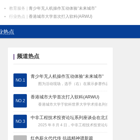
教育服务
|
青少年无人机操作互动体验“未来城市”
行业热点
|
香港城市大学首次打入软科(ARWU)
行业热点
|
中非工程技术投资论坛系列座谈会在北京
业热点
行业热点
|
红色薪火代代传 抗战精神谱新篇
高校科技
|
生境四重奏：从农科基因库到北师大生态
行业热点
|
读行九万里：毕淑敏60堂环球读写课
频道热点
教育政策
|
关切事！免费学前教育今年秋季学期起逐
综合资讯
|
“三下乡”专题报道——“助老携幼,把
综合资讯
|
河北农业大学经济管理学院“阡陌青苗”
青少年无人机操作互动体验“未来城市”
NO.1
教育服务
|
从父亲手中接过接力棒：王之南与斯普荣
图为活动现场，选手（右）在展示参赛作品。 “你好，我的上牙
高校科技
|
青春与乡土共舞！广州城职院学子唱响信
香港城市大学首次打入软科(ARWU)
综合资讯
|
江西软件职业技术大学实践队走进葛毛坞
NO.2
香港城市大学于软科世界大学学术排名列全港第二 香港唯二大学
教育服务
|
科技领航，文化沁润——潘家湾土家族乡
高校科技
|
北京大学举办2025年本科生毕业典礼
中非工程技术投资论坛系列座谈会在北京
NO.3
高校科技
|
淮阴师范学院计科院暑期“三下乡”：彩
2025 年 8 月 4 日，中非工程技术投资论坛系列座谈会在北京肯尼亚
高校科技
|
清华大学为先书院“清梦赤心”支队的1
红色薪火代代传 抗战精神谱新篇
综合资讯
|
全国各地各校举行了丰富多彩的活动庆祝