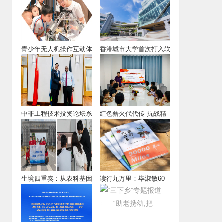
青少年无人机操作互动体
香港城市大学首次打入软
验“未来城市”
科(ARWU)
中非工程技术投资论坛系
红色薪火代代传 抗战精
列座谈会在北京
神谱新篇
生境四重奏：从农科基因
读行九万里：毕淑敏60
库到北师大生态
堂环球读写课