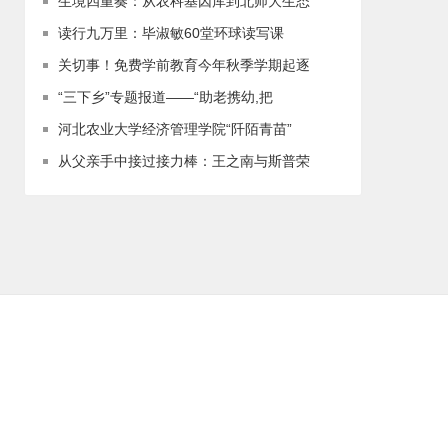
生境四重奏：从农科基因库到北师大生态
读行九万里：毕淑敏60堂环球读写课
关切事！免费学前教育今年秋季学期起逐
“三下乡”专题报道——“助老携幼,把
河北农业大学经济管理学院“阡陌青苗”
从父亲手中接过接力棒：王之南与斯普荣