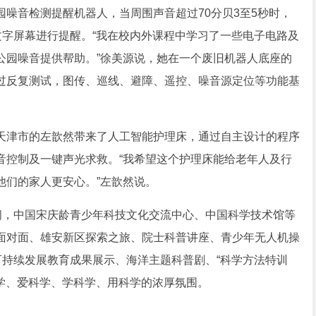
音检测提醒机器人，当周围声音超过70分贝3至5秒时，
文字屏幕进行提醒。“我在校内外课程中学习了一些电子电路及
公园噪音提供帮助。”徐美源说，她在一个废旧机器人底座的
过反复测试，图传、巡线、避障、遥控、噪音源定位等功能基
津市的左歆然带来了人工智能护理床，通过自主设计的程序
音控制及一键声光求救。“我希望这个护理床能给老年人及行
他们的家人更安心。”左歆然说。
，中国宋庆龄青少年科技文化交流中心、中国科学技术馆等
面对面、雄安新区探索之旅、院士科普讲座、青少年无人机操
可持续发展教育成果展示、海洋主题科普剧、“科学方法特训
科学、爱科学、学科学、用科学的浓厚氛围。