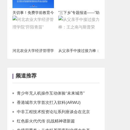
关切事！免费学前教育今
“三下乡”专题报道——“助
年秋季学期起逐
老携幼,把
河北农业大学经济管理学
从父亲手中接过接力棒：
院“阡陌青苗”
王之南与斯普荣
频道推荐
青少年无人机操作互动体验“未来城市”
香港城市大学首次打入软科(ARWU)
中非工程技术投资论坛系列座谈会在北京
红色薪火代代传 抗战精神谱新篇